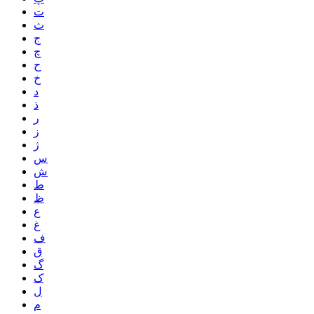
ت
ث
ج
چ
ح
خ
د
ذ
ر
ز
ژ
س
ش
ط
ظ
ع
غ
ف
ق
گ
ک
ل
م