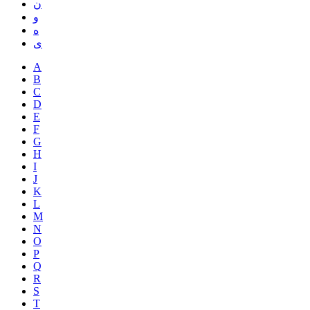
ن
و
ه
ی
A
B
C
D
E
F
G
H
I
J
K
L
M
N
O
P
Q
R
S
T