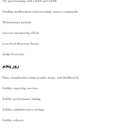
JIT provisioning with LDAP and SAML
Sending notifications and executing remote commands
Maintenance periods
Services monitoring (SLA)
Low-level discovery basics
Audit Overview
روز پنجم
Data visualization using graphs, maps, and dashboards
Zabbix reporting services
Zabbix performance tuning
Zabbix administrative settings
Zabbix releases