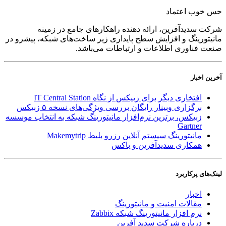
حس خوب اعتماد
شرکت سدید‌آفرین، ارائه دهنده راهکارهای جامع در زمینه
مانیتورینگ و افزایش سطح پایداری زیر ساخت‌های شبکه، پیشرو در
صنعت فناوری اطلاعات و ارتباطات می‌باشد.
آخرین اخبار
افتخاری دیگر برای زبیکس از نگاه IT Central Station
برگزاری وبینار رایگان بررسی ویژگی‌های نسخه ۵ زبیکس
زبیکس، برترین نرم‌افزار مانیتورینگ شبکه به انتخاب موسسه
Gartner
مانیتورینگ سیستم آنلاین رزرو بلیط Makemytrip
همکاری سدیدآفرین و باکس
لینک‌های پر‌کاربرد
اخبار
مقالات امنیت و مانیتورینگ
نرم افزار مانیتورینگ شبکه Zabbix
درباره شرکت سدید آفرین