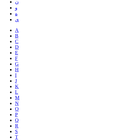
ن
و
ه
ی
A
B
C
D
E
F
G
H
I
J
K
L
M
N
O
P
Q
R
S
T