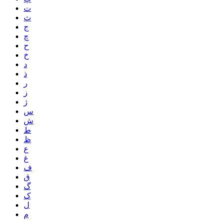
ت
ث
ج
چ
ح
خ
د
ذ
ر
ز
ژ
س
ش
ط
ظ
ع
غ
ف
ق
گ
ک
ل
م