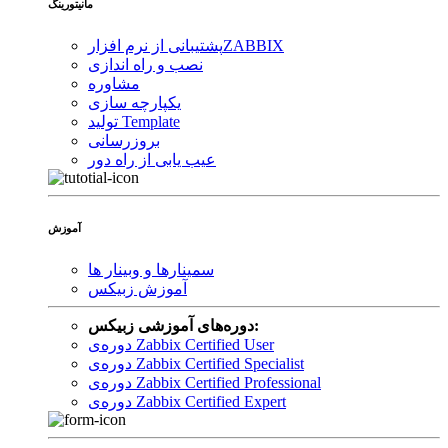
مانیتورینگ
ZABBIX
پشتیبانی از نرم افزار
نصب و راه اندازی
مشاوره
یکپارچه سازی
تولید Template
بروزرسانی
عیب یابی از راه دور
آموزش
سمینارها و وبینار ها
آموزش زبیکس
دوره‌های آموزشی زبیکس:
دوره‌ی Zabbix Certified User
دوره‌ی Zabbix Certified Specialist
دوره‌ی Zabbix Certified Professional
دوره‌ی Zabbix Certified Expert