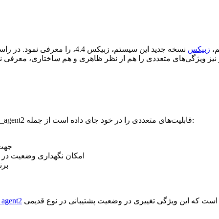
م،
زبیکس
نسخه جدید این سیستم، زبیکس 4.4
زبیکس در این نسخه از نسل جدید agentهای خود رونمایی کرد. zabbix_agent2 قابلیت‌های متعددی را در خود جای داده است از جمله:
ساختا
امکان نگهداری وضعیت در بین
برن
مراجعه نمایید. لازم به ذکر است که زبیکس اعلام نموده است که این ویژگی تغییری در وضعیت پشتیبانی در نوع قدیمی agentها ایجاد
توضیحات زبیکس در 