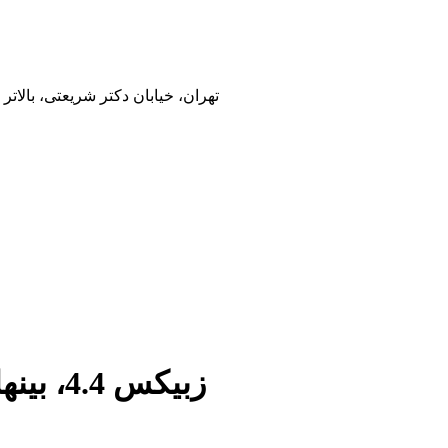
تهران، خیابان دکتر شریعتی، بالاتر
زبیکس 4.4، بینهایت قابلیت در یک مانیتورینگ جامع