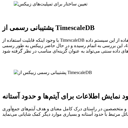
پشتیبانی رسمی از TimescaleDB
با وجود اینکه قابلیت استفاده از TimescaleDB در زبیکس 4.2 معرفی گردید، با این وجود زبیکس به دلیل بررسی تمام جنبه‌های این یکپارچگی ، به کاربران هشدارهایی را در خصوص استفاده از این سیستم داده
بود. در زبیکس 4.4، این بررسی به اتمام رسیده و در حال حاضر زبیکس به طور رسمی TimescaleDB را علاوه بر سرویس‌هایی از قبیل MySQL، PostgreSQL، Oracle و DB2 پشتیبانی می‌نماید. این سرویس با
ود نمایش اطلاعات برای آیتم‌ها و حدود آستانه
ران و متخصصین در راستای درک کامل معنای و هدف آیتم‌های جمع‌آوری