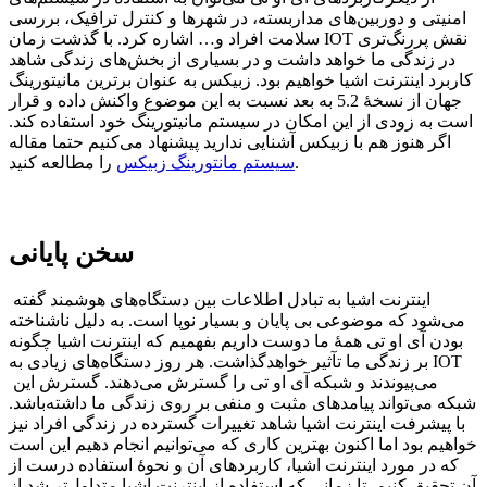
امنیتی و دوربین‌های مداربسته، در شهر‌ها و کنترل ترافیک، بررسی
سلامت افراد و… اشاره کرد. با گذشت زمان IOT نقش پررنگ‌تری
در زندگی ‌ما خواهد‌ داشت و در بسیاری از بخش‌های زندگی شاهد
کاربرد اینترنت اشیا خواهیم بود. زبیکس به عنوان برترین مانیتورینگ
جهان از نسخۀ 5.2 به بعد نسبت به این موضوع واکنش داده و قرار
است به زودی از این امکان در سیستم مانیتورینگ خود استفاده کند.
اگر هنوز هم با زبیکس آشنایی ندارید پیشنهاد می‌کنیم حتما مقاله
را مطالعه کنید.
سیستم مانتورینگ زبیکس
سخن پایانی
اینترنت اشیا به تبادل اطلاعات بین دستگاه‌های هوشمند گفته
می‌شود که موضوعی بی پایان و بسیار نوپا است. به دلیل ناشناخته
بودن آی او تی همۀ ما دوست داریم بفهمیم که اینترنت اشیا چگونه
بر زندگی ما تآثیر خواهد‌گذاشت. هر روز دستگاه‌های زیادی به IOT
می‌پیوندند و شبکه آی او تی را گسترش می‌دهند. گسترش این
شبکه می‌تواند پیامدهای مثبت و منفی بر روی زندگی ما داشته‌باشد.
با پیشرفت اینترنت اشیا شاهد تغییرات گسترده در زندگی افراد نیز
خواهیم بود اما اکنون بهترین کاری که می‌توانیم انجام دهیم این است
که در مورد اینترنت اشیا، کاربردهای آن و نحوۀ استفاده درست از
آن تحقیق کنیم. تا زمانی که استفاده از اینترنت اشیا متداول‌تر شد از