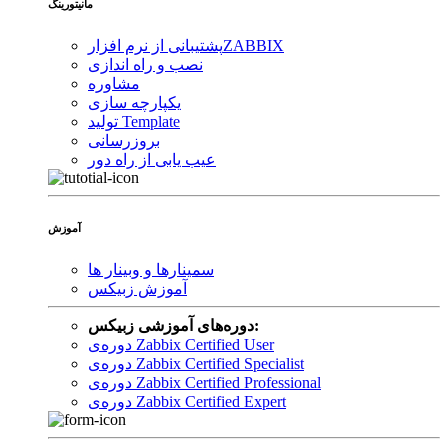
مانیتورینگ
ZABBIX
پشتیبانی از نرم افزار
نصب و راه اندازی
مشاوره
یکپارچه سازی
تولید Template
بروزرسانی
عیب یابی از راه دور
آموزش
سمینارها و وبینار ها
آموزش زبیکس
دوره‌های آموزشی زبیکس:
دوره‌ی Zabbix Certified User
دوره‌ی Zabbix Certified Specialist
دوره‌ی Zabbix Certified Professional
دوره‌ی Zabbix Certified Expert