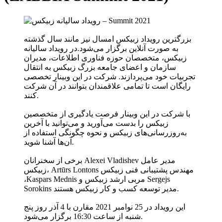
بزرگترین رویداد زبیکس امسال نیز مانند سال گذشته
به صورت آنلاین برگزار می‌شود.در رویداد سالیانه
زبیکس، متخصصان حوزه فناوری اطلاعات، مدیران
سازمان‌ و اعضای جامعه بزرگ زبیکس به انتقال
تجربیات خود می‌پردازند. شرکت در این وبینار تخصصی
رایگان است تا تمامی علاقمندان بتوانند در آن شرکت
کنند.
با شرکت در این وبینار فرصت یادگیری از متخصصین
زبیکس را بدست می‌آورید و می‌توانید با آخرین
به‌روزرسانی‌های زبیکس و نحوه چگونگی استفاده از
آن‌ها آشنا ‌شوید.
برخی از سخنرانان Alexei Vladishev مدیر عامل
زبیکس، Artūrs Lontons مهندس پشتیبانی فنی زبیکس
،Kaspars Mednis مربی ارشد زبیکس و Sergejs
Sorokins مدیر توسعه کسب و کار زبیکس هستند.
این رویداد در 25 نوامبر 2021 مقارن با 4 آذر روز پنج
شنبه از ساعت 16:30 برگزار می‌شود.