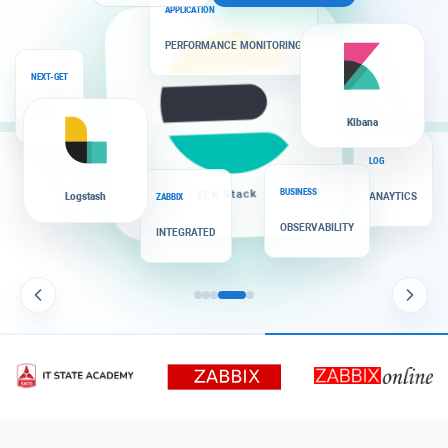
APPLICATION
PERFORMANCE MONITORING
NEXT-GET
SIEM
Kibana
LOG
BUSINESS
ANAYTICS
Logstash
ELK Stack
ZABBIX
OBSERVABILITY
INTEGRATED