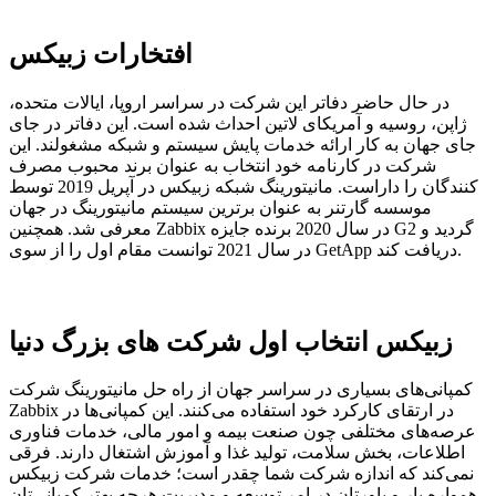
افتخارات زبیکس
در حال حاضر دفاتر این شرکت در سراسر اروپا، ایالات متحده،
ژاپن، روسیه و آمریکای لاتین احداث شده است. این دفاتر در جای
جای جهان به کار ارائه خدمات پایش سیستم و شبکه مشغولند. این
شرکت در کارنامه خود انتخاب به عنوان برند محبوب مصرف
کنندگان را داراست. مانیتورینگ شبکه زبیکس در آپریل 2019 توسط
موسسه گارتنر به عنوان برترین سیستم مانیتورینگ در جهان
معرفی شد. همچنین Zabbix در سال 2020 برنده جایزه G2 گردید و
در سال 2021 توانست مقام اول را از سوی GetApp دریافت کند.
زبیکس انتخاب اول شرکت های بزرگ دنیا
کمپانی‌های بسیاری در سراسر جهان از راه حل مانیتورینگ شرکت
Zabbix در ارتقای کارکرد خود استفاده می‌کنند. این کمپانی‌ها در
عرصه‌های مختلفی چون صنعت بیمه و امور مالی، خدمات فناوری
اطلاعات، بخش سلامت، تولید غذا و آموزش اشتغال دارند. فرقی
نمی‌کند که اندازه شرکت شما چقدر است؛ خدمات شرکت زبیکس
همواره یار و یاورتان در امر توسعه و مدیریت هرچه بهتر کمپانی‌تان