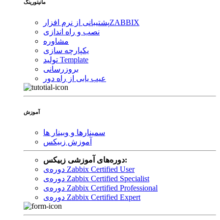
مانیتورینگ
ZABBIX
پشتیبانی از نرم افزار
نصب و راه اندازی
مشاوره
یکپارچه سازی
تولید Template
بروزرسانی
عیب یابی از راه دور
آموزش
سمینارها و وبینار ها
آموزش زبیکس
دوره‌های آموزشی زبیکس:
دوره‌ی Zabbix Certified User
دوره‌ی Zabbix Certified Specialist
دوره‌ی Zabbix Certified Professional
دوره‌ی Zabbix Certified Expert