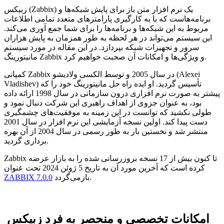
زبیکس (Zabbix) یک نرم افزار متن باز برای پایش شبکه‌ها و
برنامه‌هاست که با به کارگیری پارامترهای متعدد تمامی اطلاعات
مربوط به این شبکه‌ها و برنامه‌ها را برای شما جمع آوری می‌کند.
این سیستم می‌تواند در هر لحظه به طور همزمان به پایش هزاران
سرور و تجهیزات شبکه بپردازد. در این مقاله در مورد سیستم
مانیتورینگ Zabbix و ویژگی‌ها و امکانات آن صحبت خواهیم کرد.
کمپانی Zabbix در سال 2005 و توسط الکسی ولادیشو (Alexei
Vladishev) تأسیس گردید. او ایده راه حل مانیتورینگ خود را که
پیشتر به صورت نرم افزاری درون سازمانی در سال 1998 ارائه داده
بود، به عنوان جزوی از اهداف راهبری این شرکت دنبال نمود و
طولی نکشید که توانست در این زمینه به موفقیت‌های چشمگیری
دست پیدا کند. اولین نسخه آزمایشی این نرم افزار در سال 2001
منتشر شد و نخستین بار به طور رسمی در سال 2004 از آن بهره
برداری گردید.
Zabbix تا کنون بیش از 17 نسخه بروزرسانی شده را به بازار عرضه
کرده است که آخرین مورد آن به تاریخ 5 ژوئن 2024 تحت عنوان
بازمی‌گردد.
ZABBIX 7.0.0
امکانات تخصصی و منحصر به فرد زبیکس