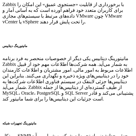
Zabbix با برخورداری از قابلیت «جستجوی عمیق» این امکان را
برای کاربران متعدد خود فراهم آورده است که به آسانی آمار و
داده‌های مرتبط با سیستم‌های مجازی VMware چون VMware
vCenter یا vSphere را تحت پایش قرار دهند.
مانیتورینگ دیتابیس
مانیتورینگ دیتابیس یکی دیگر از خصوصیات منحصر به فرد برنامه
Zabbix به شمار می‌آید. همه شرکت‌ها اطلاعات مهم خود از قبیل
اطلاعات مربوط به امور مالی، امور مشتریان و اطلاعات کارمندان
خود را در دیتابیس‌های ویژه‌ ذخیره و نگهداری می‌کنند. بنابراین این
دیتابیس‌ها جزئی لاینفک در سیستم فناوری اطلاعات شرکت‌ها به
شمار می‌آید. Zabbix از طیف گسترده‌ای از دیتابیس‌ها از جمله
MySQL، Oracle، PostgreSQL و SQL Server پشتیبانی می‌کند و قادر
است جزئیات این دیتابیس‌ها را برای شما مانیتور کند.
مانیتورینگ تجهیزات شبکه
پروتکل SNMP جزئی جدانشدنی از تجهیزات شبکه به شمار می‌آید.