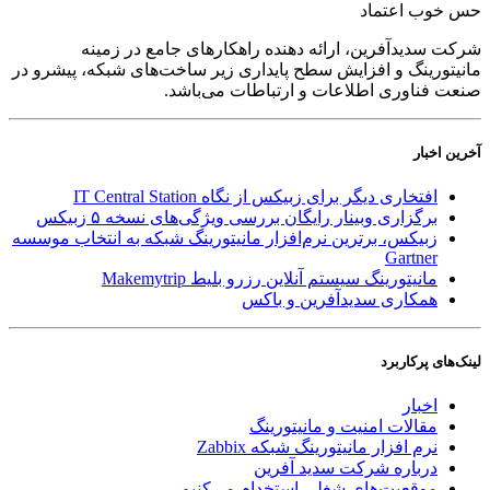
حس خوب اعتماد
شرکت سدید‌آفرین، ارائه دهنده راهکارهای جامع در زمینه
مانیتورینگ و افزایش سطح پایداری زیر ساخت‌های شبکه، پیشرو در
صنعت فناوری اطلاعات و ارتباطات می‌باشد.
آخرین اخبار
افتخاری دیگر برای زبیکس از نگاه IT Central Station
برگزاری وبینار رایگان بررسی ویژگی‌های نسخه ۵ زبیکس
زبیکس، برترین نرم‌افزار مانیتورینگ شبکه به انتخاب موسسه
Gartner
مانیتورینگ سیستم آنلاین رزرو بلیط Makemytrip
همکاری سدیدآفرین و باکس
لینک‌های پر‌کاربرد
اخبار
مقالات امنیت و مانیتورینگ
نرم افزار مانیتورینگ شبکه Zabbix
درباره شرکت سدید آفرین
موقعیت‌های شغلی
استخدام ‌می‌کنیم