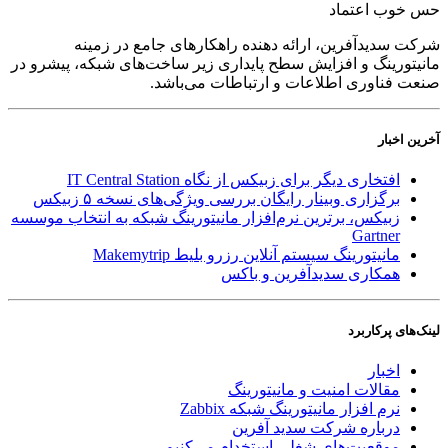
حس خوب اعتماد
شرکت سدید‌آفرین، ارائه دهنده راهکارهای جامع در زمینه
مانیتورینگ و افزایش سطح پایداری زیر ساخت‌های شبکه، پیشرو در
صنعت فناوری اطلاعات و ارتباطات می‌باشد.
آخرین اخبار
افتخاری دیگر برای زبیکس از نگاه IT Central Station
برگزاری وبینار رایگان بررسی ویژگی‌های نسخه ۵ زبیکس
زبیکس، برترین نرم‌افزار مانیتورینگ شبکه به انتخاب موسسه
Gartner
مانیتورینگ سیستم آنلاین رزرو بلیط Makemytrip
همکاری سدیدآفرین و باکس
لینک‌های پر‌کاربرد
اخبار
مقالات امنیت و مانیتورینگ
نرم افزار مانیتورینگ شبکه Zabbix
درباره شرکت سدید آفرین
موقعیت‌های شغلی
استخدام ‌می‌کنیم