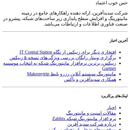
حس خوب اعتماد
شرکت سدید‌آفرین، ارائه دهنده راهکارهای جامع در زمینه
مانیتورینگ و افزایش سطح پایداری زیر ساخت‌های شبکه، پیشرو در
صنعت فناوری اطلاعات و ارتباطات می‌باشد.
آخرین اخبار
افتخاری دیگر برای زبیکس از نگاه IT Central Station
برگزاری وبینار رایگان بررسی ویژگی‌های نسخه ۵ زبیکس
زبیکس، برترین نرم‌افزار مانیتورینگ شبکه به انتخاب موسسه
Gartner
مانیتورینگ سیستم آنلاین رزرو بلیط Makemytrip
همکاری سدیدآفرین و باکس
لینک‌های پر‌کاربرد
اخبار
مقالات امنیت و مانیتورینگ
نرم افزار مانیتورینگ شبکه Zabbix
درباره شرکت سدید آفرین
موقعیت‌های شغلی
استخدام ‌می‌کنیم