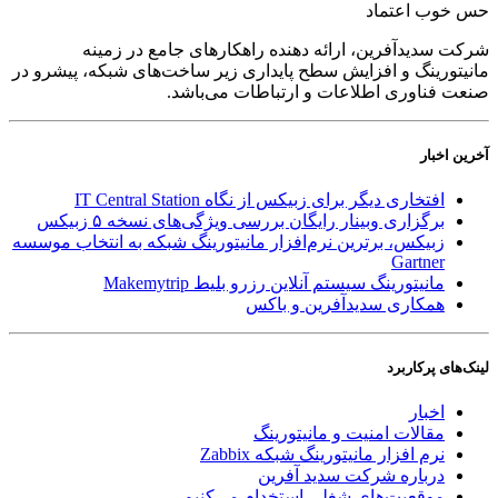
حس خوب اعتماد
شرکت سدید‌آفرین، ارائه دهنده راهکارهای جامع در زمینه
مانیتورینگ و افزایش سطح پایداری زیر ساخت‌های شبکه، پیشرو در
صنعت فناوری اطلاعات و ارتباطات می‌باشد.
آخرین اخبار
افتخاری دیگر برای زبیکس از نگاه IT Central Station
برگزاری وبینار رایگان بررسی ویژگی‌های نسخه ۵ زبیکس
زبیکس، برترین نرم‌افزار مانیتورینگ شبکه به انتخاب موسسه
Gartner
مانیتورینگ سیستم آنلاین رزرو بلیط Makemytrip
همکاری سدیدآفرین و باکس
لینک‌های پر‌کاربرد
اخبار
مقالات امنیت و مانیتورینگ
نرم افزار مانیتورینگ شبکه Zabbix
درباره شرکت سدید آفرین
موقعیت‌های شغلی
استخدام ‌می‌کنیم