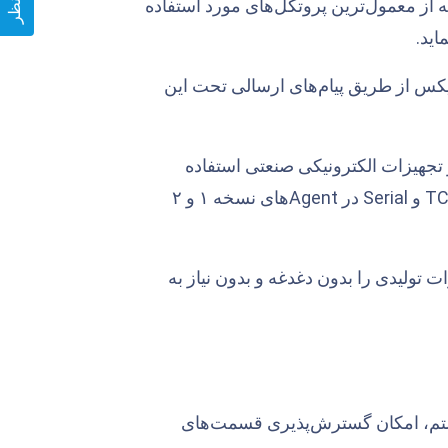
ورینگ زبیکس در نسخه جدید خود پروتکل‌های Modbus و MQTT را که از معمول‌ترین پروتکل‌های مورد استفاده
طلاعات در حوزه IoT است. Agent نسخه دو زبیکس از طریق پیام‌های ارسالی تحت این
 تجهیزات الکترونیکی صنعتی استفاده
می‌شود. امکان مانیتورینگ تجهیزات صنعتی از طریق این پروتکل برای ارتباطات TCP و Serial در Agentهای نسخه ۱ و ۲
ت تولیدی را بدون دغدغه و بدون نیاز به
رعت، حداکثرسازی دسترسی (HA) و redundancy در سیستم، امکان گسترش‌پذیری قسمت‌های