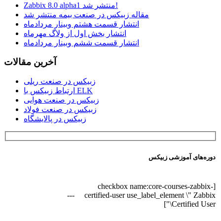
Zabbix 8.0 alpha1 منتشر شد!
مقاله زبیکس در صنعت بیمه منتشر شد
انتشار قسمت هشتم وبینار مردادماه
انتشار بخش اول از ولاگ مهرماه
انتشار قسمت ششم وبینار مردادماه
آخرین مقالات
زبیکس در صنعت ریلی
ارتباط زبیکس با ELK
زبیکس در صنعت هوایی
زبیکس در صنعت فولاد
زبیکس در پالایشگاه
دوره‌های آموزشی زبیکس
[checkbox name:core-courses-zabbix-
---
certified-user use_label_element \" Zabbix
Certified User\"]