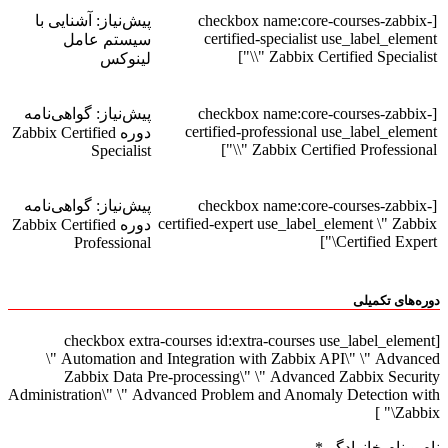
[checkbox name:core-courses-zabbix-
پیش‌نیاز: آشنایی با
certified-specialist use_label_element
سیستم عامل
\" Zabbix Certified Specialist\"]
لینوکس
[checkbox name:core-courses-zabbix-
پیش‌نیاز: گواهی‌نامه
certified-professional use_label_element
دوره Zabbix Certified
\" Zabbix Certified Professional\"]
Specialist
[checkbox name:core-courses-zabbix-
پیش‌نیاز: گواهی‌نامه
certified-expert use_label_element \" Zabbix
دوره Zabbix Certified
Certified Expert\"]
Professional
دوره‌های تکمیلی
[checkbox extra-courses id:extra-courses use_label_element
\" Automation and Integration with Zabbix API\" \" Advanced
Zabbix Data Pre-processing\" \" Advanced Zabbix Security
Administration\" \" Advanced Problem and Anomaly Detection with
Zabbix\" ]
نام و نام خانوادگی*