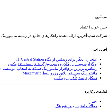
سدید‌آفرین
حس خوب اعتماد
شرکت سدید‌آفرین، ارائه دهنده راهکارهای جامع در زمینه مانیتورین
آخرین اخبار
افتخاری دیگر برای زبیکس از نگاه IT Central Station
برگزاری وبینار رایگان بررسی ویژگی‌های نسخه ۵ زبیکس
زبیکس، برترین نرم‌افزار مانیتورینگ شبکه به انتخاب موسسه Gartner
مانیتورینگ سیستم آنلاین رزرو بلیط Makemytrip
همکاری سدیدآفرین و باکس
لینک‌های پر‌کاربرد
اخبار
مقالات امنیت و مانیتورینگ