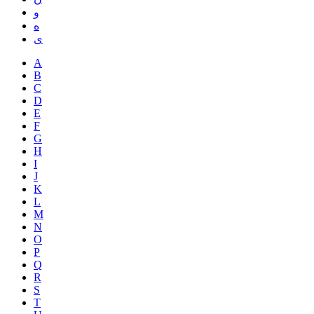
و
ه
ی
A
B
C
D
E
F
G
H
I
J
K
L
M
N
O
P
Q
R
S
T