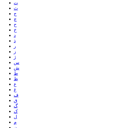
ت
ث
ج
چ
ح
خ
د
ذ
ر
ز
ژ
س
ش
ط
ظ
ع
غ
ف
ق
گ
ک
ل
م
ن