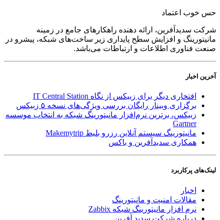
حس خوب اعتماد
شرکت سدید‌آفرین، ارائه دهنده راهکارهای جامع در زمینه
مانیتورینگ و افزایش سطح پایداری زیر ساخت‌های شبکه، پیشرو در
صنعت فناوری اطلاعات و ارتباطات می‌باشد.
آخرین اخبار
افتخاری دیگر برای زبیکس از نگاه IT Central Station
برگزاری وبینار رایگان بررسی ویژگی‌های نسخه ۵ زبیکس
زبیکس، برترین نرم‌افزار مانیتورینگ شبکه به انتخاب موسسه
Gartner
مانیتورینگ سیستم آنلاین رزرو بلیط Makemytrip
همکاری سدیدآفرین و باکس
لینک‌های پر‌کاربرد
اخبار
مقالات امنیت و مانیتورینگ
نرم افزار مانیتورینگ شبکه Zabbix
درباره شرکت سدید آفرین