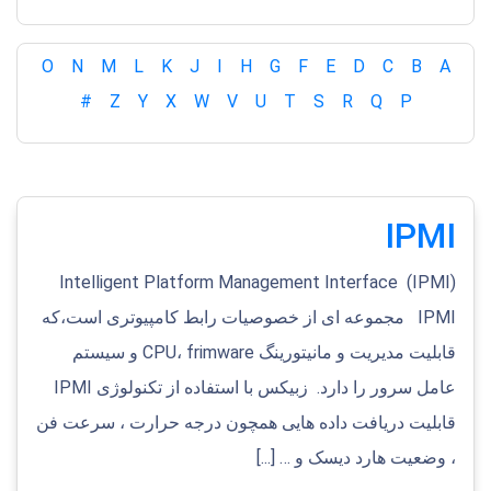
O
N
M
L
K
J
I
H
G
F
E
D
C
B
A
#
Z
Y
X
W
V
U
T
S
R
Q
P
IPMI
Intelligent Platform Management Interface (IPMI)
IPMI مجموعه ای از خصوصیات رابط کامپیوتری است،که
قابلیت مدیریت و مانیتورینگ CPU، frimware و سیستم
عامل سرور را دارد. زبیکس با استفاده از تکنولوژی IPMI
قابلیت دریافت داده هایی همچون درجه حرارت ، سرعت فن
، وضعیت هارد دیسک و … [...]