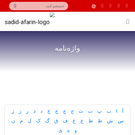
واژه‌نامه
آ
ا
ب
پ
ت
ث
ج
چ
ح
خ
د
ذ
ر
ز
ژ
س
ش
ط
ظ
ع
غ
ف
ق
گ
ک
ل
م
ن
و
ه
ی